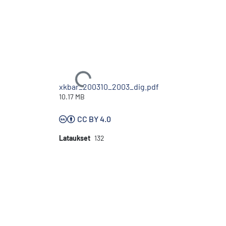
Ladataan...
xkbar_200310_2003_dig.pdf
10.17 MB
CC BY 4.0
Lataukset
132