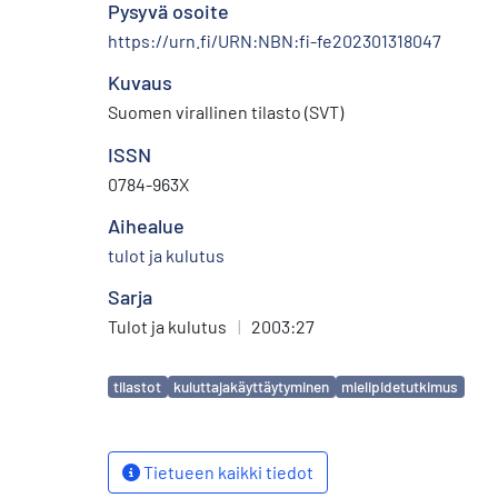
Pysyvä osoite
https://urn.fi/URN:NBN:fi-fe202301318047
Kuvaus
Suomen virallinen tilasto (SVT)
ISSN
0784-963X
Aihealue
tulot ja kulutus
Sarja
Tulot ja kulutus
|
2003:27
Avainsanat
tilastot
kuluttajakäyttäytyminen
mielipidetutkimus
Tietueen kaikki tiedot