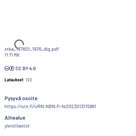
Ladataan...
xtka_197601_1976_dig.pdf
17.71 MB
CC BY 4.0
Lataukset
122
Pysyvä osoite
https://urn.fi/URN:NBN:fi-fe2023013115961
Aihealue
yleistilastot