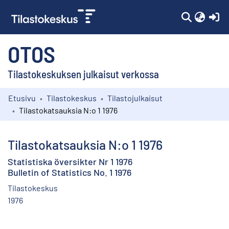
(c
OTOS
Tilastokeskuksen julkaisut verkossa
Etusivu
Tilastokeskus
Tilastojulkaisut
Kokoelmat
Tilastokatsauksia N:o 1 1976
Selaa
Tilastokatsauksia N:o 1 1976
Statistiska översikter Nr 1 1976
Bulletin of Statistics No. 1 1976
Tilastokeskus
1976