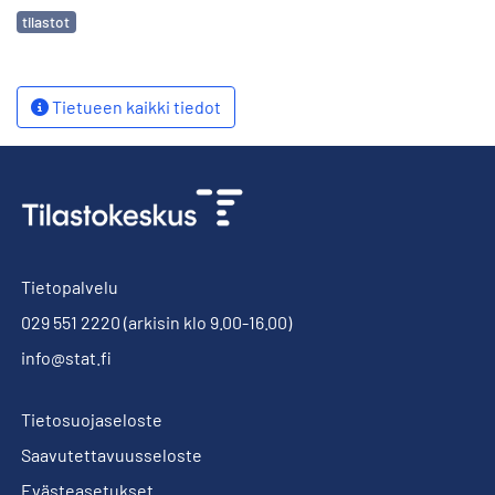
Avainsanat
tilastot
Tietueen kaikki tiedot
Tietopalvelu
029 551 2220
(arkisin klo 9.00-16.00)
info@stat.fi
Tietosuojaseloste
Saavutettavuusseloste
Evästeasetukset