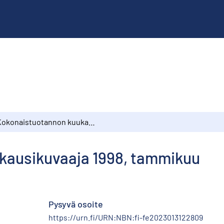
Kokonaistuotannon kuukausikuvaaja 1998, tammikuu
kausikuvaaja 1998, tammikuu
Pysyvä osoite
https://urn.fi/URN:NBN:fi-fe2023013122809