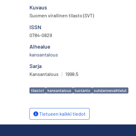
Kuvaus
Suomen virallinen tilasto (SVT)
ISSN
0784-0829
Aihealue
kansantalous
Sarja
Kansantalous
|
1998:5
Avainsanat
tilastot
kansantalous
tuotanto
suhdannevaihtelut
Tietueen kaikki tiedot