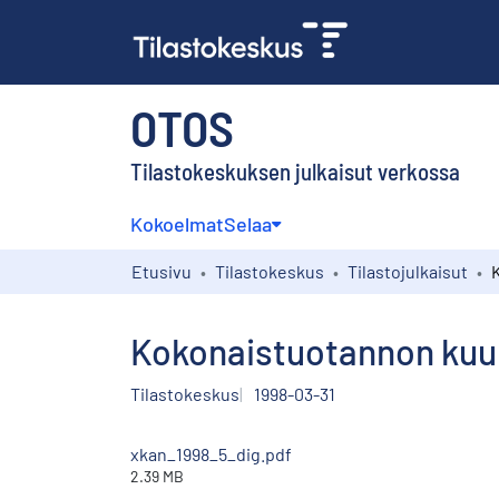
OTOS
Tilastokeskuksen julkaisut verkossa
Kokoelmat
Selaa
Etusivu
Tilastokeskus
Tilastojulkaisut
Kokonaistuotannon kuu
Tilastokeskus
1998-03-31
xkan_1998_5_dig.pdf
2.39 MB