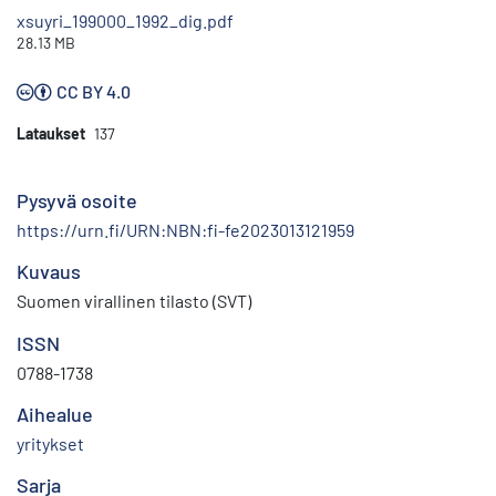
xsuyri_199000_1992_dig.pdf
28.13 MB
CC BY 4.0
Lataukset
137
Pysyvä osoite
https://urn.fi/URN:NBN:fi-fe2023013121959
Kuvaus
Suomen virallinen tilasto (SVT)
ISSN
0788-1738
Aihealue
yritykset
Sarja