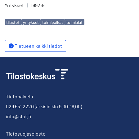
Yritykset
|
1992:9
Avainsanat
tilastot
yritykset
toimipaikat
toimialat
Tietueen kaikki tiedot
Tietopalvelu
029 551 2220
(arkisin klo 9.00-16.00)
info@stat.fi
Tietosuojaseloste