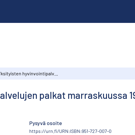
Yksityisten hyvinvointipalvelujen palkat marraskuussa 1994
palvelujen palkat marraskuussa 
Pysyvä osoite
https://urn.fi/URN:ISBN:951-727-007-0