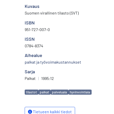
Kuvaus
Suomen virallinen tilasto (SVT)
ISBN
951-727-007-0
ISSN
0784-8374
Aihealue
palkat ja työvoimakustannukset
Sarja
Palkat
|
1995:12
Avainsanat
tilastot
palkat
palveluala
hyvinvointiala
Tietueen kaikki tiedot