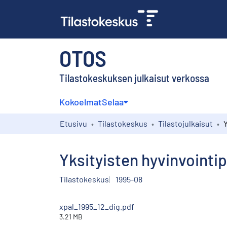
OTOS
Tilastokeskuksen julkaisut verkossa
Kokoelmat
Selaa
Etusivu
Tilastokeskus
Tilastojulkaisut
Yksityisten hyvinvointi
Tilastokeskus
1995-08
xpal_1995_12_dig.pdf
3.21 MB