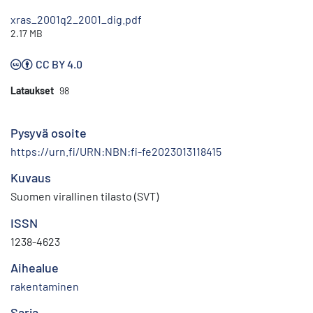
xras_2001q2_2001_dig.pdf
2.17 MB
CC BY 4.0
Lataukset
98
Pysyvä osoite
https://urn.fi/URN:NBN:fi-fe2023013118415
Kuvaus
Suomen virallinen tilasto (SVT)
ISSN
1238-4623
Aihealue
rakentaminen
Sarja