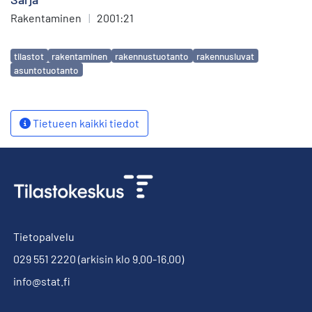
Rakentaminen
|
2001:21
Avainsanat
tilastot
rakentaminen
rakennustuotanto
rakennusluvat
asuntotuotanto
Tietueen kaikki tiedot
Tietopalvelu
029 551 2220
(arkisin klo 9.00-16.00)
info@stat.fi