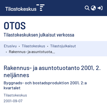
(c
OTOS
Tilastokeskuksen julkaisut verkossa
Etusivu
Tilastokeskus
Tilastojulkaisut
Kokoelmat
Rakennus- ja asuntotuotanto 2001, 2. neljännes
Selaa
Rakennus- ja asuntotuotanto 2001, 2.
neljännes
Byggnads- och bostadsproduktion 2001, 2:a
kvartalet
Tilastokeskus
2001-09-07