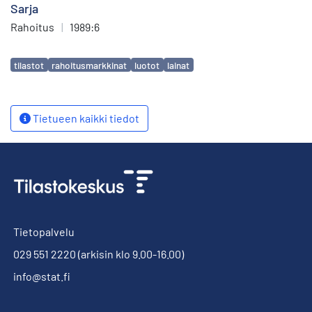
Sarja
Rahoitus
|
1989:6
Avainsanat
tilastot
rahoitusmarkkinat
luotot
lainat
Tietueen kaikki tiedot
Tietopalvelu
029 551 2220
(arkisin klo 9.00-16.00)
info@stat.fi