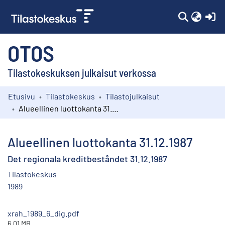
(c
OTOS
Tilastokeskuksen julkaisut verkossa
Etusivu
Tilastokeskus
Tilastojulkaisut
Kokoelmat
Alueellinen luottokanta 31.12.1987
Selaa
Alueellinen luottokanta 31.12.1987
Det regionala kreditbeståndet 31.12.1987
Tilastokeskus
1989
xrah_1989_6_dig.pdf
6.01 MB