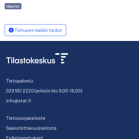
Avainsanat
tilastot
Tietueen kaikki tiedot
Tietopalvelu
029 551 2220
(arkisin klo 9.00-16.00)
info@stat.fi
Tietosuojaseloste
Saavutettavuusseloste
Evästeasetukset