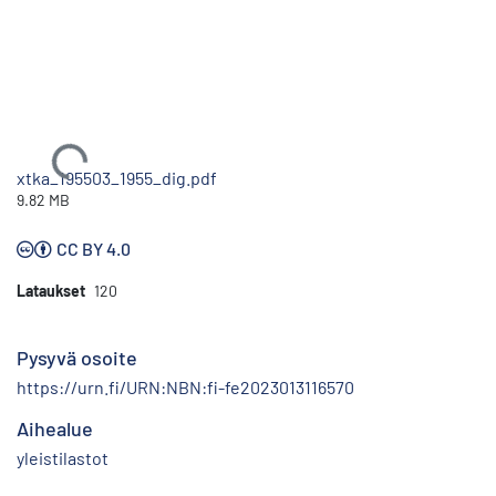
Ladataan...
xtka_195503_1955_dig.pdf
9.82 MB
CC BY 4.0
Lataukset
120
Pysyvä osoite
https://urn.fi/URN:NBN:fi-fe2023013116570
Aihealue
yleistilastot