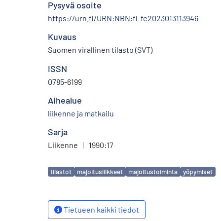
Pysyvä osoite
https://urn.fi/URN:NBN:fi-fe2023013113946
Kuvaus
Suomen virallinen tilasto (SVT)
ISSN
0785-6199
Aihealue
liikenne ja matkailu
Sarja
Liikenne
|
1990:17
Avainsanat
tilastot
majoitusliikkeet
majoitustoiminta
yöpymiset
Tietueen kaikki tiedot