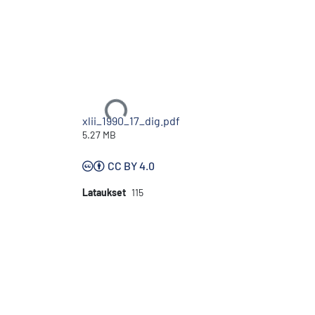
Ladataan...
xlii_1990_17_dig.pdf
5.27 MB
CC BY 4.0
Lataukset
115