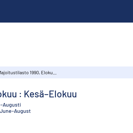
Majoitustilasto 1990, Elokuu : Kesä–Elokuu
lokuu : Kesä–Elokuu
ni–Augusti
: June–August