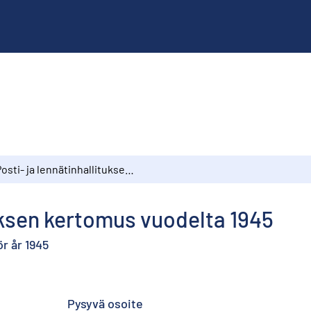
Posti- ja lennätinhallituksen kertomus vuodelta 1945
tuksen kertomus vuodelta 1945
r år 1945
Pysyvä osoite