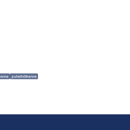
ikenne
puhelinliikenne