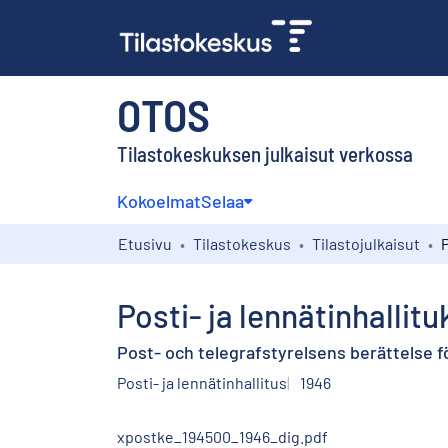
OTOS
Tilastokeskuksen julkaisut verkossa
Kokoelmat
Selaa
Etusivu
Tilastokeskus
Tilastojulkaisut
Posti- ja lennätinhalli
Post- och telegrafstyrelsens berättelse fö
Posti- ja lennätinhallitus
1946
xpostke_194500_1946_dig.pdf