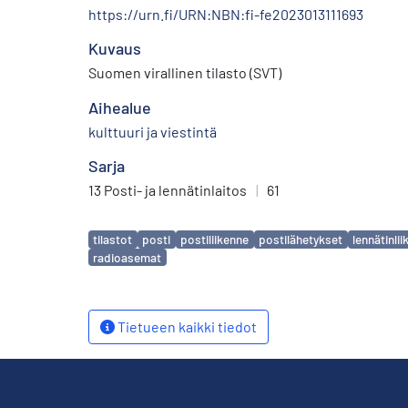
https://urn.fi/URN:NBN:fi-fe2023013111693
Kuvaus
Suomen virallinen tilasto (SVT)
Aihealue
kulttuuri ja viestintä
Sarja
13 Posti- ja lennätinlaitos
|
61
Avainsanat
tilastot
posti
postiliikenne
postilähetykset
lennätinli
radioasemat
Tietueen kaikki tiedot