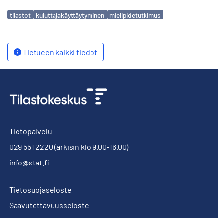
Avainsanat
tilastot
kuluttajakäyttäytyminen
mielipidetutkimus
Tietueen kaikki tiedot
Tietopalvelu
029 551 2220
(arkisin klo 9.00-16.00)
info@stat.fi
Tietosuojaseloste
Saavutettavuusseloste