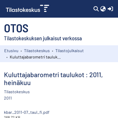
(c
OTOS
Tilastokeskuksen julkaisut verkossa
Etusivu
Tilastokeskus
Tilastojulkaisut
Kokoelmat
Kuluttajabarometri taulukot : 2011, heinäkuu
Selaa
Kuluttajabarometri taulukot : 2011,
heinäkuu
Tilastokeskus
2011
kbar_2011-07_taul_fi.pdf
268.72 KB