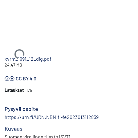
Ladataan...
xvrm_1991_12_dig.pdf
24.47 MB
CC BY 4.0
Lataukset
175
Pysyvä osoite
https://urn.fi/URN:NBN:fi-fe2023013112839
Kuvaus
Suomen virallinen tilasto (SVT)