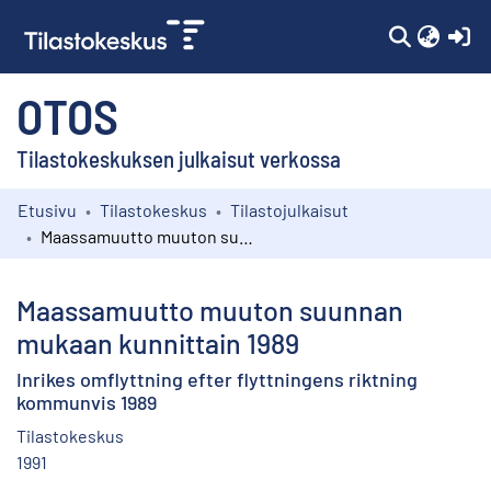
(c
OTOS
Tilastokeskuksen julkaisut verkossa
Etusivu
Tilastokeskus
Tilastojulkaisut
Kokoelmat
Maassamuutto muuton suunnan mukaan kunnittain 1989
Selaa
Maassamuutto muuton suunnan
mukaan kunnittain 1989
Inrikes omflyttning efter flyttningens riktning
kommunvis 1989
Tilastokeskus
1991