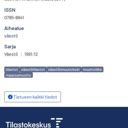
ISSN
0785-8841
Aihealue
väestö
Sarja
Väestö
|
1991:12
Avainsanat
tilastot
väestötilastot
väestönmuutokset
muuttoliike
maassamuutto
Tietueen kaikki tiedot