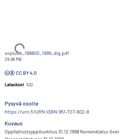
Ladataan...
xopluok_199800_1999_dig.pdf
29.96 MB
CC BY 4.0
Lataukset
532
Pysyvä osoite
https://urn.fi/URN:ISBN:951-727-602-8
Kuvaus
Oppilaitostyyppiluokitus 31.12.1998 Nomenklatur över
läroanstaltstyper 31.12.1998