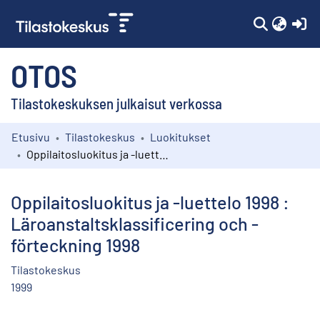
(c
OTOS
Tilastokeskuksen julkaisut verkossa
Etusivu
Tilastokeskus
Luokitukset
Kokoelmat
Oppilaitosluokitus ja -luettelo 1998 : Läroanstaltsklassificering och -förteckning 1998
Selaa
Oppilaitosluokitus ja -luettelo 1998 :
Läroanstaltsklassificering och -
förteckning 1998
Tilastokeskus
1999