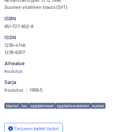
Suomen virallinen tilasto (SVT)
ISBN
951-727-602-8
ISSN
1236-4746
1236-6307
Aihealue
koulutus
Sarja
Koulutus
|
1999:5
Avainsanat
tilastot
luo
oppilaitokset
oppilaitosrekisteri
kunnat
Tietueen kaikki tiedot