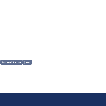
tavaraliikenne
junat