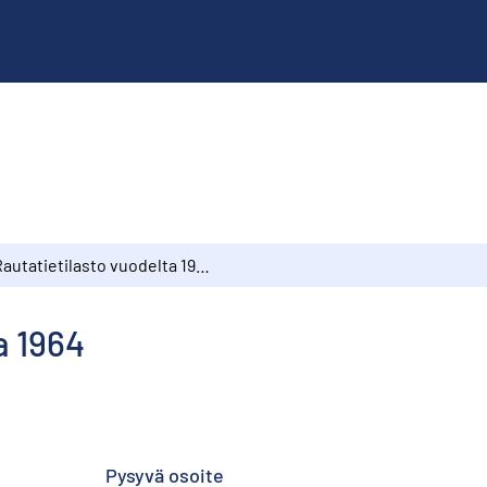
Rautatietilasto vuodelta 1964
a 1964
Pysyvä osoite