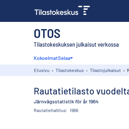
OTOS
Tilastokeskuksen julkaisut verkossa
Kokoelmat
Selaa
Etusivu
Tilastokeskus
Tilastojulkaisut
Rautatietilasto vuodelt
Järnvägsstatistik för år 1964
Rautatiehallitus
1966