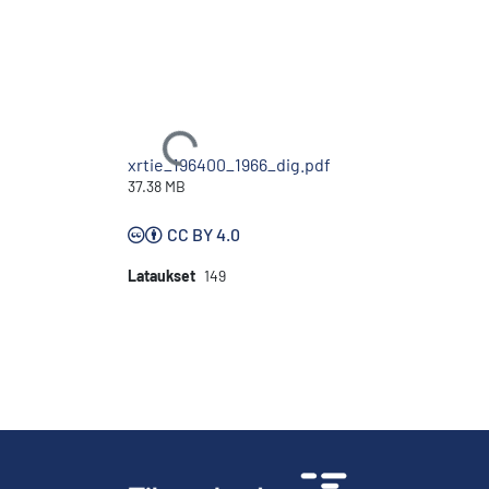
Ladataan...
xrtie_196400_1966_dig.pdf
37.38 MB
CC BY 4.0
Lataukset
149