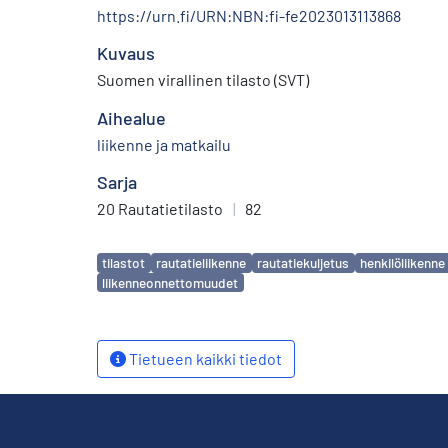
https://urn.fi/URN:NBN:fi-fe2023013113868
Kuvaus
Suomen virallinen tilasto (SVT)
Aihealue
liikenne ja matkailu
Sarja
20 Rautatietilasto
|
82
Avainsanat
tilastot
rautatieliikenne
rautatiekuljetus
henkilöliikenne
liikenneonnettomuudet
Tietueen kaikki tiedot