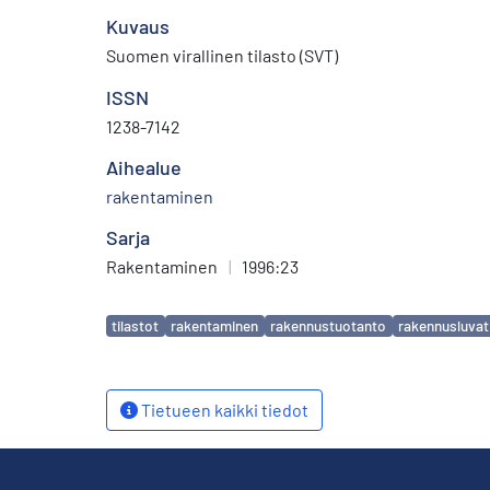
Kuvaus
Suomen virallinen tilasto (SVT)
ISSN
1238-7142
Aihealue
rakentaminen
Sarja
Rakentaminen
|
1996:23
Avainsanat
tilastot
rakentaminen
rakennustuotanto
rakennusluvat
Tietueen kaikki tiedot