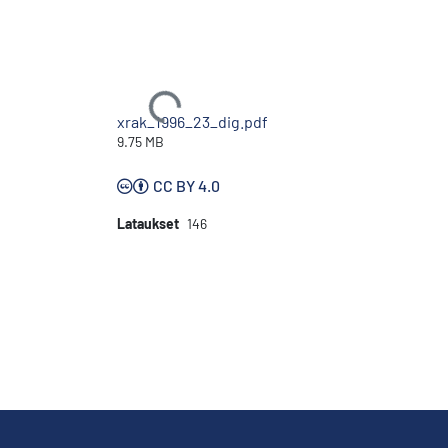
Ladataan...
xrak_1996_23_dig.pdf
9.75 MB
CC BY 4.0
Lataukset
146