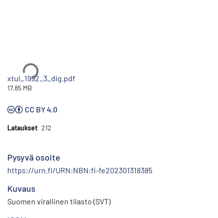
Ladataan...
xtul_1992_3_dig.pdf
17.85 MB
CC BY 4.0
Lataukset
212
Pysyvä osoite
https://urn.fi/URN:NBN:fi-fe202301318385
Kuvaus
Suomen virallinen tilasto (SVT)