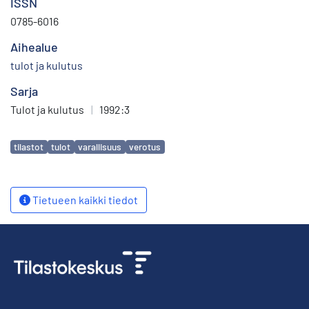
ISSN
0785-6016
Aihealue
tulot ja kulutus
Sarja
Tulot ja kulutus
|
1992:3
Avainsanat
tilastot
tulot
varallisuus
verotus
Tietueen kaikki tiedot