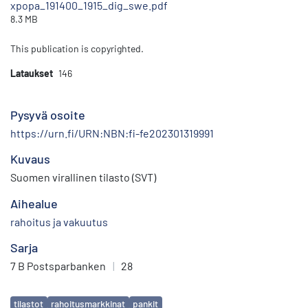
xpopa_191400_1915_dig_swe.pdf
8.3 MB
This publication is copyrighted.
Lataukset
146
Pysyvä osoite
https://urn.fi/URN:NBN:fi-fe202301319991
Kuvaus
Suomen virallinen tilasto (SVT)
Aihealue
rahoitus ja vakuutus
Sarja
7 B Postsparbanken
|
28
Avainsanat
tilastot
rahoitusmarkkinat
pankit