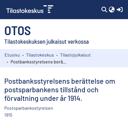
(c
OTOS
Tilastokeskuksen julkaisut verkossa
Etusivu
Tilastokeskus
Tilastojulkaisut
Kokoelmat
Postbanksstyrelsens berättelse om postsparbankens tillstånd och förvaltning under år 1914.
Selaa
Postbanksstyrelsens berättelse om
postsparbankens tillstånd och
förvaltning under år 1914.
Postsparbanksstyrelsen
1915