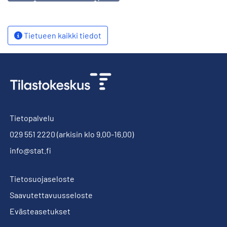
Tietueen kaikki tiedot
Tietopalvelu
029 551 2220
(arkisin klo 9.00-16.00)
info@stat.fi
Tietosuojaseloste
Saavutettavuusseloste
Evästeasetukset