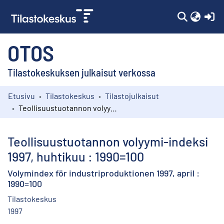
(c
OTOS
Tilastokeskuksen julkaisut verkossa
Etusivu
Tilastokeskus
Tilastojulkaisut
Kokoelmat
Teollisuustuotannon volyymi-indeksi 1997, huhtikuu : 1990=100
Selaa
Teollisuustuotannon volyymi-indeksi
1997, huhtikuu : 1990=100
Volymindex för industriproduktionen 1997, april :
1990=100
Tilastokeskus
1997