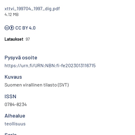
xttvi_199704_1997_dig.pdf
4.12 MB
CC BY 4.0
Lataukset
97
Pysyvä osoite
https://urn.fi/URN:NBN:fi-fe2023013116715
Kuvaus
Suomen virallinen tilasto (SVT)
ISSN
0784-8234
Aihealue
teollisuus
Sarja