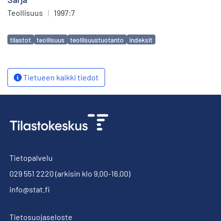
Teollisuus
|
1997:7
Avainsanat
tilastot
teollisuus
teollisuustuotanto
indeksit
Tietueen kaikki tiedot
Tietopalvelu
029 551 2220
(arkisin klo 9.00-16.00)
info@stat.fi
Tietosuojaseloste