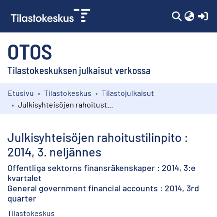
(c
OTOS
Tilastokeskuksen julkaisut verkossa
Etusivu
Tilastokeskus
Tilastojulkaisut
Kokoelmat
Julkisyhteisöjen rahoitustilinpito : 2014, 3. neljännes
Selaa
Julkisyhteisöjen rahoitustilinpito :
2014, 3. neljännes
Offentliga sektorns finansräkenskaper : 2014, 3:e
kvartalet
General government financial accounts : 2014, 3rd
quarter
Tilastokeskus