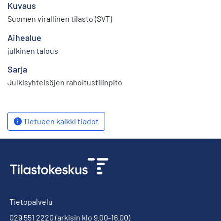
Kuvaus
Suomen virallinen tilasto (SVT)
Aihealue
julkinen talous
Sarja
Julkisyhteisöjen rahoitustilinpito
Tietueen kaikki tiedot
Tietopalvelu
029 551 2220
(arkisin klo 9.00-16.00)