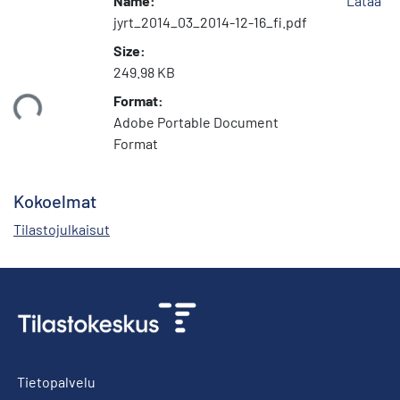
Name:
Lataa
jyrt_2014_03_2014-12-16_fi.pdf
Size:
249.98 KB
Format:
taan...
Adobe Portable Document
Format
Kokoelmat
Tilastojulkaisut
Tietopalvelu