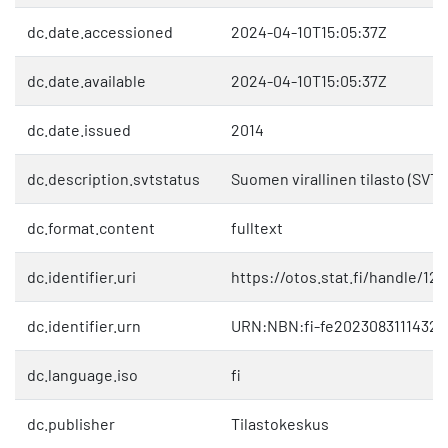
dc.date.accessioned
2024-04-10T15:05:37Z
dc.date.available
2024-04-10T15:05:37Z
dc.date.issued
2014
dc.description.svtstatus
Suomen virallinen tilasto (SVT)
dc.format.content
fulltext
dc.identifier.uri
https://otos.stat.fi/handle/12
dc.identifier.urn
URN:NBN:fi-fe20230831114322
dc.language.iso
fi
dc.publisher
Tilastokeskus