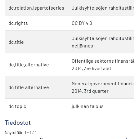
dc.relation.ispartofseries
Julkisyhteisöjen rahoitustilinp
dc.rights
CC BY 4.0
Julkisyhteisöjen rahoitustilinpi
dc.title
neljännes
Offentliga sektorns finansräke
dc.title.alternative
2014, 3:e kvartalet
General government financial 
dc.title.alternative
2014, 3rd quarter
dc.topic
julkinen talous
Tiedostot
Näytetään
1 - 1 / 1