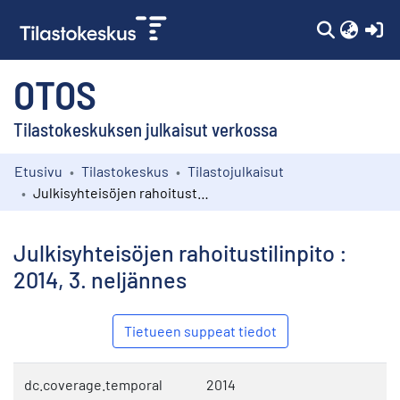
(c
OTOS
Tilastokeskuksen julkaisut verkossa
Etusivu
Tilastokeskus
Tilastojulkaisut
Kokoelmat
Julkisyhteisöjen rahoitustilinpito : 2014, 3. neljännes
Selaa
Julkisyhteisöjen rahoitustilinpito :
2014, 3. neljännes
Tietueen suppeat tiedot
dc.coverage.temporal
2014