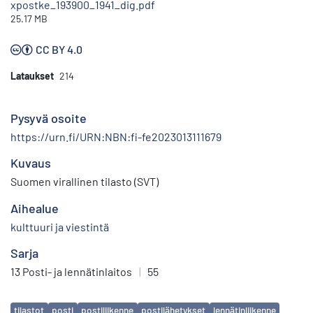
xpostke_193900_1941_dig.pdf
25.17 MB
CC BY 4.0
Lataukset
214
Pysyvä osoite
https://urn.fi/URN:NBN:fi-fe2023013111679
Kuvaus
Suomen virallinen tilasto (SVT)
Aihealue
kulttuuri ja viestintä
Sarja
13 Posti- ja lennätinlaitos
|
55
Avainsanat
tilastot
posti
postiliikenne
postilähetykset
lennätinliikenne