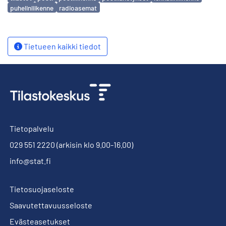
puhelinliikenne
radioasemat
Tietueen kaikki tiedot
Tietopalvelu
029 551 2220
(arkisin klo 9.00-16.00)
info@stat.fi
Tietosuojaseloste
Saavutettavuusseloste
Evästeasetukset