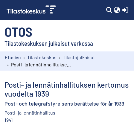
(c
OTOS
Tilastokeskuksen julkaisut verkossa
Etusivu
Tilastokeskus
Tilastojulkaisut
Kokoelmat
Posti- ja lennätinhallituksen kertomus vuodelta 1939
Selaa
Posti- ja lennätinhallituksen kertomus
vuodelta 1939
Post- och telegrafstyrelsens berättelse för år 1939
Posti- ja lennätinhallitus
1941