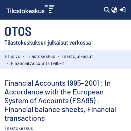
(c
OTOS
Tilastokeskuksen julkaisut verkossa
Etusivu
Tilastokeskus
Tilastojulkaisut
Kokoelmat
Financial Accounts 1995–2001 : In Accordance with the European System of Accounts (ESA95) : Financial balance sheets, Financial transactions
Selaa
Financial Accounts 1995–2001 : In
Accordance with the European
System of Accounts (ESA95) :
Financial balance sheets, Financial
transactions
Tilastokeskus