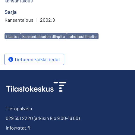
kansantalous
Sarja
Kansantalous
|
2002:8
Avainsanat
tilastot
kansantalouden tilinpito
rahoitustilinpito
Tietueen kaikki tiedot
Tietopalvelu
029 551 2220
(arkisin klo 9.00-16.00)
info@stat.fi