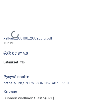
Ladataan...
xalkan_200100_2002_dig.pdf
16.2 MB
CC BY 4.0
Lataukset
195
Pysyvä osoite
https://urn.fi/URN:ISBN:952-467-056-9
Kuvaus
Suomen virallinen tilasto (SVT)