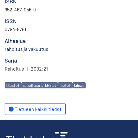
ISBN
952-467-056-9
ISSN
0784-9761
Aihealue
rahoitus ja vakuutus
Sarja
Rahoitus
|
2002:21
Avainsanat
tilastot
rahoitusmarkkinat
luotot
lainat
Tietueen kaikki tiedot