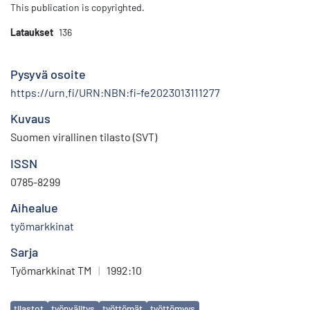
This publication is copyrighted.
Lataukset
136
Pysyvä osoite
https://urn.fi/URN:NBN:fi-fe2023013111277
Kuvaus
Suomen virallinen tilasto (SVT)
ISSN
0785-8299
Aihealue
työmarkkinat
Sarja
Työmarkkinat TM
|
1992:10
Avainsanat
tilastot
työnvälitys
työttömät
työttömyys