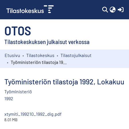
(c
OTOS
Tilastokeskuksen julkaisut verkossa
Etusivu
Tilastokeskus
Tilastojulkaisut
Kokoelmat
Työministeriön tilastoja 1992, Lokakuu
Selaa
Työministeriön tilastoja 1992, Lokakuu
Työministeriö
1992
xtymiti_199210_1992_dig.pdf
8.01 MB