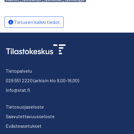
Tietueen kaikki tiedot
Tietopalvelu
029 551 2220
(arkisin klo 9.00-16.00)
info@stat.fi
Tietosuojaseloste
Saavutettavuusseloste
Evästeasetukset