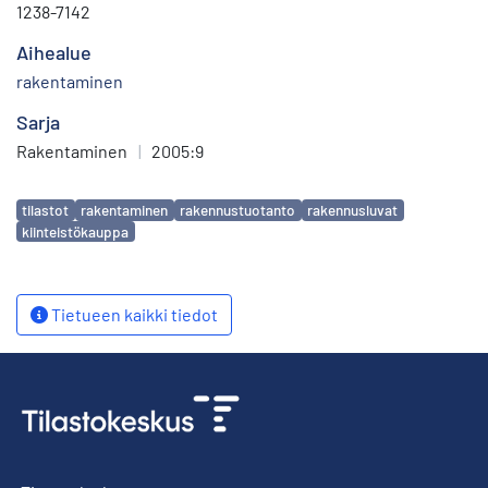
1238-7142
Aihealue
rakentaminen
Sarja
Rakentaminen
|
2005:9
Avainsanat
tilastot
rakentaminen
rakennustuotanto
rakennusluvat
kiinteistökauppa
Tietueen kaikki tiedot