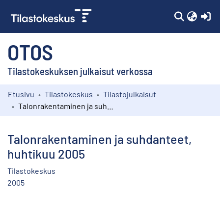
(c
OTOS
Tilastokeskuksen julkaisut verkossa
Etusivu
Tilastokeskus
Tilastojulkaisut
Kokoelmat
Talonrakentaminen ja suhdanteet, huhtikuu 2005
Selaa
Talonrakentaminen ja suhdanteet,
huhtikuu 2005
Tilastokeskus
2005