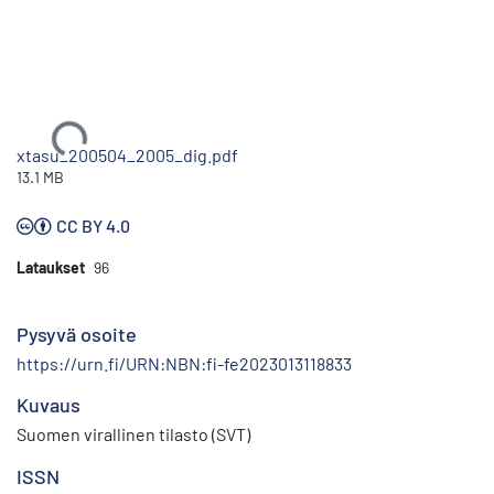
Ladataan...
xtasu_200504_2005_dig.pdf
13.1 MB
CC BY 4.0
Lataukset
96
Pysyvä osoite
https://urn.fi/URN:NBN:fi-fe2023013118833
Kuvaus
Suomen virallinen tilasto (SVT)
ISSN