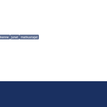
iikenne
junat
matkustajat