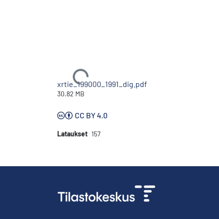
Ladataan...
xrtie_199000_1991_dig.pdf
30.82 MB
CC BY 4.0
Lataukset
157