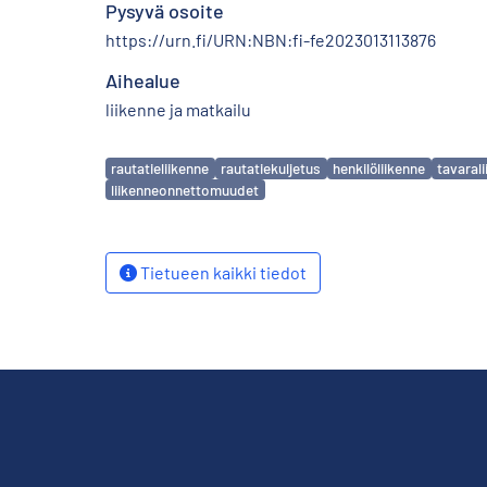
Pysyvä osoite
https://urn.fi/URN:NBN:fi-fe2023013113876
Aihealue
liikenne ja matkailu
Avainsanat
rautatieliikenne
rautatiekuljetus
henkilöliikenne
tavaral
liikenneonnettomuudet
Tietueen kaikki tiedot