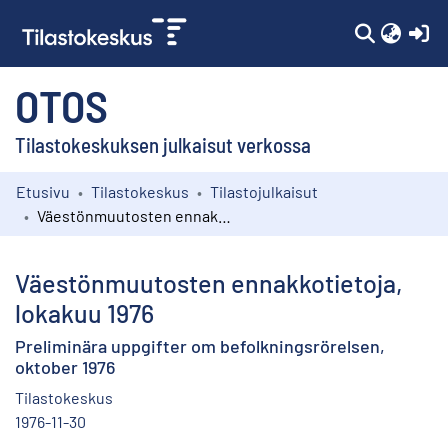
(c
OTOS
Tilastokeskuksen julkaisut verkossa
Etusivu
Tilastokeskus
Tilastojulkaisut
Kokoelmat
Väestönmuutosten ennakkotietoja, lokakuu 1976
Selaa
Väestönmuutosten ennakkotietoja,
lokakuu 1976
Preliminära uppgifter om befolkningsrörelsen,
oktober 1976
Tilastokeskus
1976-11-30