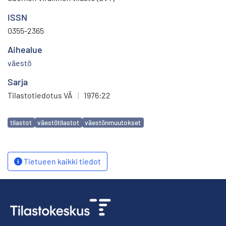
ISSN
0355-2365
Aihealue
väestö
Sarja
Tilastotiedotus VÄ
|
1976:22
Avainsanat
tilastot
väestötilastot
väestönmuutokset
Tietueen kaikki tiedot