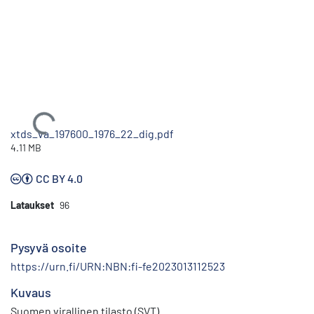
Ladataan...
xtds_va_197600_1976_22_dig.pdf
4.11 MB
CC BY 4.0
Lataukset
96
Pysyvä osoite
https://urn.fi/URN:NBN:fi-fe2023013112523
Kuvaus
Suomen virallinen tilasto (SVT)