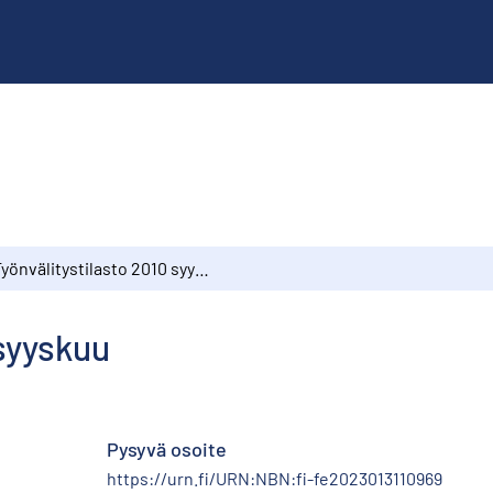
Työnvälitystilasto 2010 syyskuu
 syyskuu
Pysyvä osoite
https://urn.fi/URN:NBN:fi-fe2023013110969