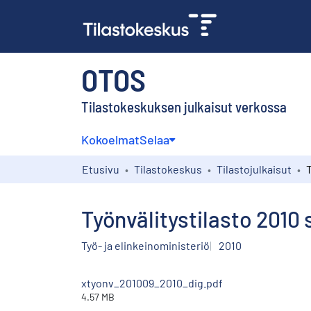
OTOS
Tilastokeskuksen julkaisut verkossa
Kokoelmat
Selaa
Etusivu
Tilastokeskus
Tilastojulkaisut
Työnvälitystilasto 2010
Työ- ja elinkeinoministeriö
2010
xtyonv_201009_2010_dig.pdf
4.57 MB