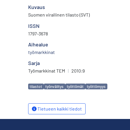
Kuvaus
Suomen virallinen tilasto (SVT)
ISSN
1797-3678
Aihealue
työmarkkinat
Sarja
Työmarkkinat TEM
|
2010:9
Avainsanat
tilastot
työnvälitys
työttömät
työttömyys
Tietueen kaikki tiedot