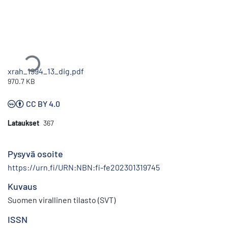
Ladataan...
xrah_1994_13_dig.pdf
970.7 KB
CC BY 4.0
Lataukset
367
Pysyvä osoite
https://urn.fi/URN:NBN:fi-fe202301319745
Kuvaus
Suomen virallinen tilasto (SVT)
ISSN