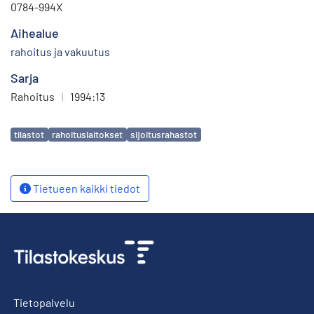
0784-994X
Aihealue
rahoitus ja vakuutus
Sarja
Rahoitus
|
1994:13
Avainsanat
tilastot
rahoituslaitokset
sijoitusrahastot
Tietueen kaikki tiedot
Tietopalvelu