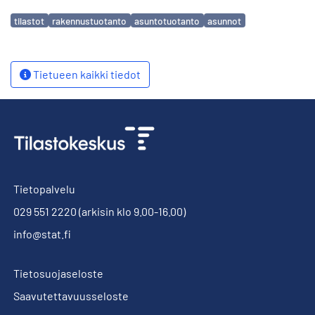
Avainsanat
tilastot
rakennustuotanto
asuntotuotanto
asunnot
Tietueen kaikki tiedot
Tietopalvelu
029 551 2220
(arkisin klo 9.00-16.00)
info@stat.fi
Tietosuojaseloste
Saavutettavuusseloste