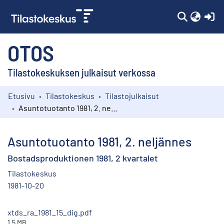
(c
OTOS
Tilastokeskuksen julkaisut verkossa
Etusivu
Tilastokeskus
Tilastojulkaisut
Kokoelmat
Asuntotuotanto 1981, 2. neljännes
Selaa
Asuntotuotanto 1981, 2. neljännes
Bostadsproduktionen 1981, 2 kvartalet
Tilastokeskus
1981-10-20
xtds_ra_1981_15_dig.pdf
1.5 MB