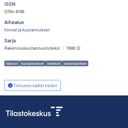
ISSN
0784-8196
Aihealue
hinnat ja kustannukset
Sarja
Rakennuskustannusindeksi
|
1998:12
Avainsanat
tilastot
kustannukset
indeksit
rakentaminen
Tietueen kaikki tiedot