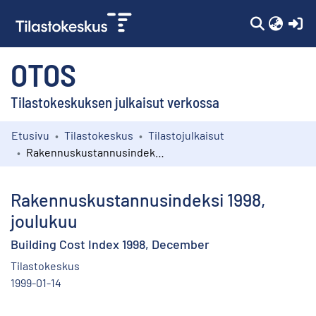
(c
OTOS
Tilastokeskuksen julkaisut verkossa
Etusivu
Tilastokeskus
Tilastojulkaisut
Kokoelmat
Rakennuskustannusindeksi 1998, joulukuu
Selaa
Rakennuskustannusindeksi 1998,
joulukuu
Building Cost Index 1998, December
Tilastokeskus
1999-01-14