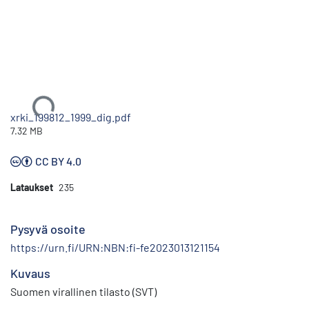
Ladataan...
xrki_199812_1999_dig.pdf
7.32 MB
CC BY 4.0
Lataukset
235
Pysyvä osoite
https://urn.fi/URN:NBN:fi-fe2023013121154
Kuvaus
Suomen virallinen tilasto (SVT)