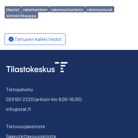
Avainsanat
tilastot
rakentaminen
rakennustuotanto
rakennusluvat
kiinteistökauppa
Tietueen kaikki tiedot
Tietopalvelu
029 551 2220
(arkisin klo 9.00-16.00)
info@stat.fi
Tietosuojaseloste
Saavutettavuusseloste