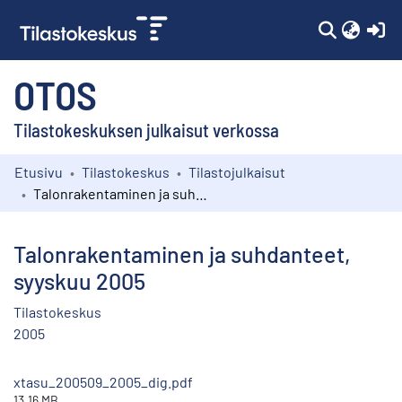
(c
OTOS
Tilastokeskuksen julkaisut verkossa
Etusivu
Tilastokeskus
Tilastojulkaisut
Kokoelmat
Talonrakentaminen ja suhdanteet, syyskuu 2005
Selaa
Talonrakentaminen ja suhdanteet,
syyskuu 2005
Tilastokeskus
2005
xtasu_200509_2005_dig.pdf
13.16 MB