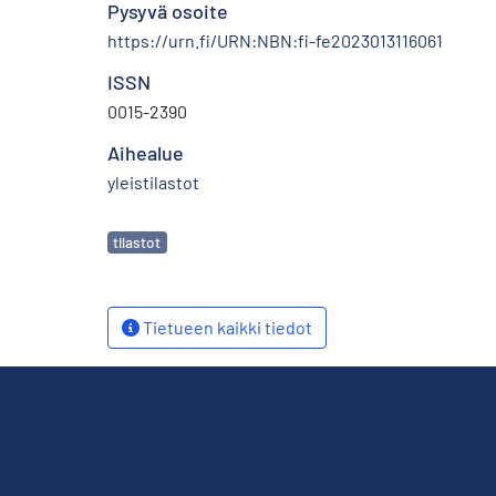
Pysyvä osoite
https://urn.fi/URN:NBN:fi-fe2023013116061
ISSN
0015-2390
Aihealue
yleistilastot
Avainsanat
tilastot
Tietueen kaikki tiedot