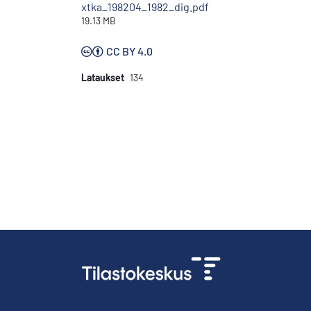
xtka_198204_1982_dig.pdf
19.13 MB
CC BY 4.0
Lataukset
134