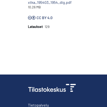
xtka_195403_1954_dig.pdf
10.26 MB
CC BY 4.0
Lataukset
129
Tietopalvelu