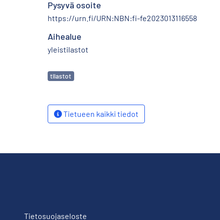
Pysyvä osoite
https://urn.fi/URN:NBN:fi-fe2023013116558
Aihealue
yleistilastot
Avainsanat
tilastot
Tietueen kaikki tiedot
Tietosuojaseloste