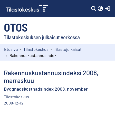
(c
OTOS
Tilastokeskuksen julkaisut verkossa
Etusivu
Tilastokeskus
Tilastojulkaisut
Kokoelmat
Rakennuskustannusindeksi 2008, marraskuu
Selaa
Rakennuskustannusindeksi 2008,
marraskuu
Byggnadskostnadsindex 2008, november
Tilastokeskus
2008-12-12