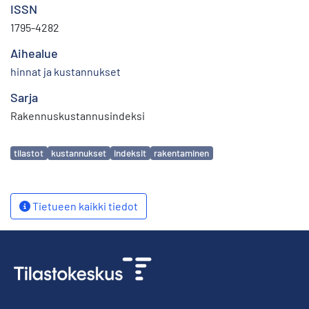
ISSN
1795-4282
Aihealue
hinnat ja kustannukset
Sarja
Rakennuskustannusindeksi
Avainsanat
tilastot
kustannukset
indeksit
rakentaminen
Tietueen kaikki tiedot