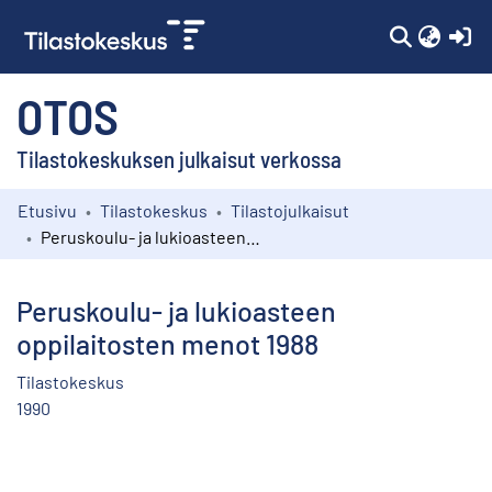
(c
OTOS
Tilastokeskuksen julkaisut verkossa
Etusivu
Tilastokeskus
Tilastojulkaisut
Kokoelmat
Peruskoulu- ja lukioasteen oppilaitosten menot 1988
Selaa
Peruskoulu- ja lukioasteen
oppilaitosten menot 1988
Tilastokeskus
1990