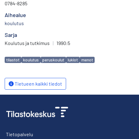
0784-8285
Aihealue
koulutus
Sarja
Koulutus ja tutkimus
|
1990:5
Avainsanat
tilastot
koulutus
peruskoulut
lukiot
menot
Tietueen kaikki tiedot
Tietopalvelu