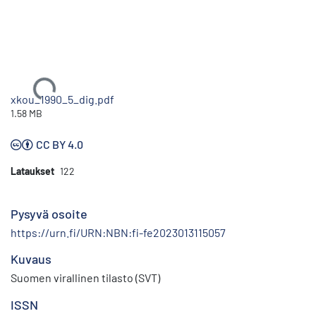
Ladataan...
xkou_1990_5_dig.pdf
1.58 MB
CC BY 4.0
Lataukset
122
Pysyvä osoite
https://urn.fi/URN:NBN:fi-fe2023013115057
Kuvaus
Suomen virallinen tilasto (SVT)
ISSN