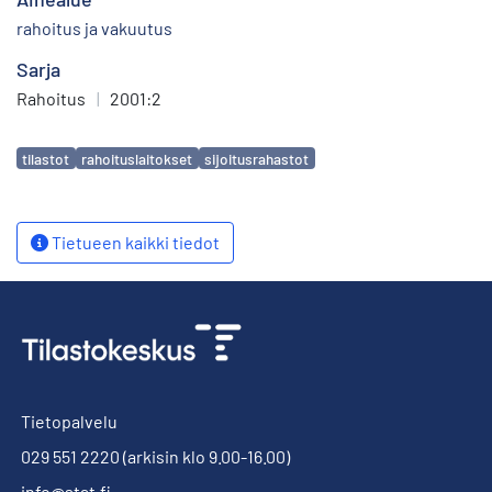
rahoitus ja vakuutus
Sarja
Rahoitus
|
2001:2
Avainsanat
tilastot
rahoituslaitokset
sijoitusrahastot
Tietueen kaikki tiedot
Tietopalvelu
029 551 2220
(arkisin klo 9.00-16.00)
info@stat.fi