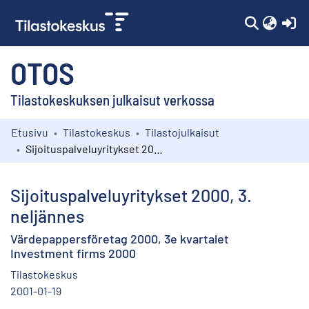
(c
OTOS
Tilastokeskuksen julkaisut verkossa
Etusivu
Tilastokeskus
Tilastojulkaisut
Kokoelmat
Sijoituspalveluyritykset 2000, 3. neljännes
Selaa
Sijoituspalveluyritykset 2000, 3.
neljännes
Värdepappersföretag 2000, 3e kvartalet
Investment firms 2000
Tilastokeskus
2001-01-19