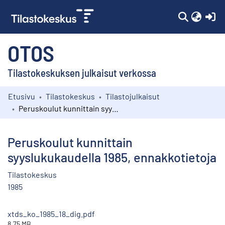
(c
OTOS
Tilastokeskuksen julkaisut verkossa
Etusivu
Tilastokeskus
Tilastojulkaisut
Kokoelmat
Peruskoulut kunnittain syyslukukaudella 1985, ennakkotietoja
Selaa
Peruskoulut kunnittain
syyslukukaudella 1985, ennakkotietoja
Tilastokeskus
1985
xtds_ko_1985_18_dig.pdf
8.75 MB