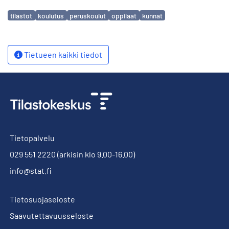
Avainsanat
tilastot
koulutus
peruskoulut
oppilaat
kunnat
Tietueen kaikki tiedot
Tietopalvelu
029 551 2220
(arkisin klo 9.00-16.00)
info@stat.fi
Tietosuojaseloste
Saavutettavuusseloste