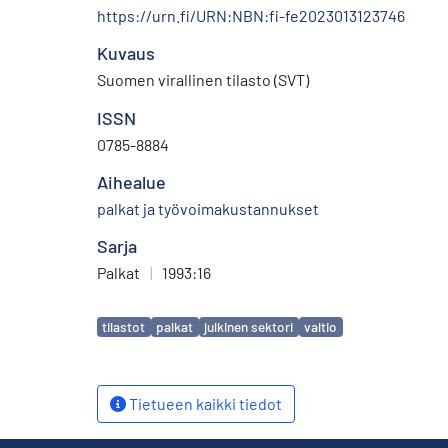
https://urn.fi/URN:NBN:fi-fe2023013123746
Kuvaus
Suomen virallinen tilasto (SVT)
ISSN
0785-8884
Aihealue
palkat ja työvoimakustannukset
Sarja
Palkat
|
1993:16
Avainsanat
tilastot
palkat
julkinen sektori
valtio
Tietueen kaikki tiedot