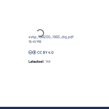
Ladataan...
xvkp_199200_1993_dig.pdf
18.45 MB
CC BY 4.0
Lataukset
145