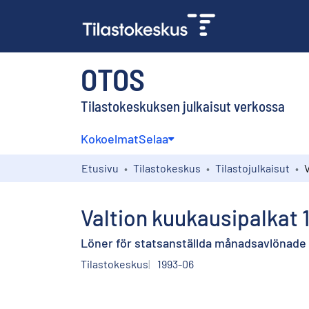
OTOS
Tilastokeskuksen julkaisut verkossa
Kokoelmat
Selaa
Etusivu
Tilastokeskus
Tilastojulkaisut
Valtion kuukausipalkat 
Löner för statsanställda månadsavlönade
Tilastokeskus
1993-06