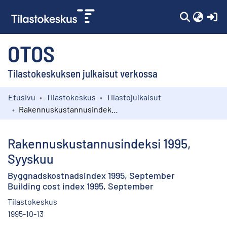
(c
OTOS
Tilastokeskuksen julkaisut verkossa
Etusivu
Tilastokeskus
Tilastojulkaisut
Kokoelmat
Rakennuskustannusindeksi 1995, Syyskuu
Selaa
Rakennuskustannusindeksi 1995,
Syyskuu
Byggnadskostnadsindex 1995, September
Building cost index 1995, September
Tilastokeskus
1995-10-13