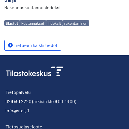
Rakennuskustannusindeksi
Avainsanat
tilastot
kustannukset
indeksit
rakentaminen
Tietueen kaikki tiedot
Tietopalvelu
029 551 2220
(arkisin klo 9.00-16.00)
info@stat.fi
Tietosuojaseloste