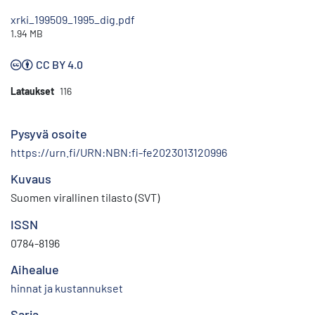
xrki_199509_1995_dig.pdf
1.94 MB
CC BY 4.0
Lataukset
116
Pysyvä osoite
https://urn.fi/URN:NBN:fi-fe2023013120996
Kuvaus
Suomen virallinen tilasto (SVT)
ISSN
0784-8196
Aihealue
hinnat ja kustannukset
Sarja