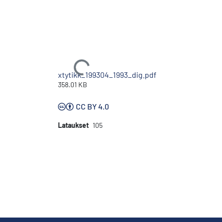
Ladataan...
xtytikk_199304_1993_dig.pdf
358.01 KB
CC BY 4.0
Lataukset
105