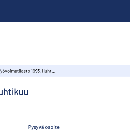
Työvoimatilasto 1993, Huhtikuu
uhtikuu
Pysyvä osoite