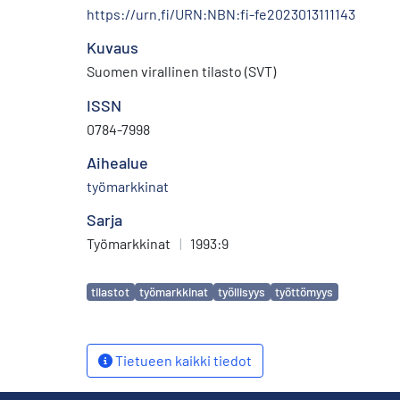
https://urn.fi/URN:NBN:fi-fe2023013111143
Kuvaus
Suomen virallinen tilasto (SVT)
ISSN
0784-7998
Aihealue
työmarkkinat
Sarja
Työmarkkinat
|
1993:9
Avainsanat
tilastot
työmarkkinat
työllisyys
työttömyys
Tietueen kaikki tiedot