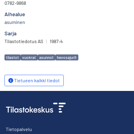
0782-9868
Aihealue
asuminen
Sarja
Tilastotiedotus AS
|
1987:4
Avainsanat
tilastot
vuokrat
asunnot
hevosajurit
Tietueen kaikki tiedot
Tietopalvelu