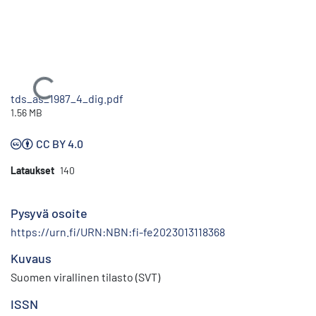
Ladataan...
tds_as_1987_4_dig.pdf
1.56 MB
CC BY 4.0
Lataukset
140
Pysyvä osoite
https://urn.fi/URN:NBN:fi-fe2023013118368
Kuvaus
Suomen virallinen tilasto (SVT)
ISSN