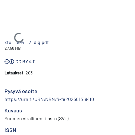
Ladataan...
xtul_1994_12_dig.pdf
27.58 MB
CC BY 4.0
Lataukset
203
Pysyvä osoite
https://urn.fi/URN:NBN:fi-fe202301318410
Kuvaus
Suomen virallinen tilasto (SVT)
ISSN