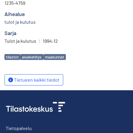
1235-4759
Aihealue
tulot ja kulutus
Sarja
Tulot ja kulutus
|
1994:12
Avainsanat
tilastot
aluekehitys
maakunnat
Tietueen kaikki tiedot
Tietopalvelu