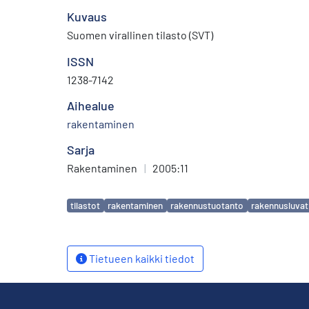
Kuvaus
Suomen virallinen tilasto (SVT)
ISSN
1238-7142
Aihealue
rakentaminen
Sarja
Rakentaminen
|
2005:11
Avainsanat
tilastot
rakentaminen
rakennustuotanto
rakennusluvat
Tietueen kaikki tiedot