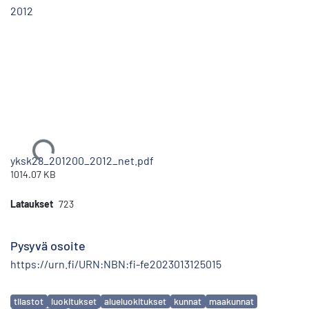
2012
Ladataan...
yksk28_201200_2012_net.pdf
1014.07 KB
Lataukset
723
Pysyvä osoite
https://urn.fi/URN:NBN:fi-fe2023013125015
Avainsanat
tilastot
luokitukset
alueluokitukset
kunnat
maakunnat