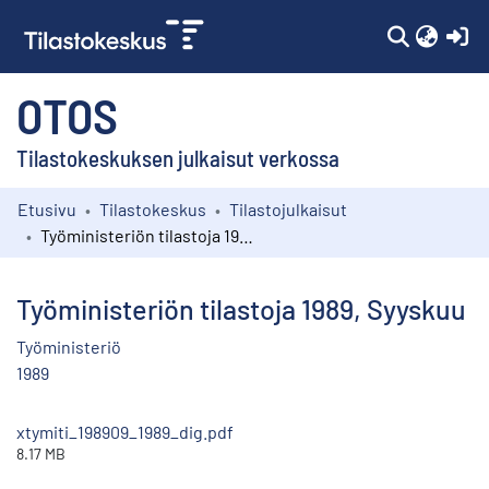
(c
OTOS
Tilastokeskuksen julkaisut verkossa
Etusivu
Tilastokeskus
Tilastojulkaisut
Kokoelmat
Työministeriön tilastoja 1989, Syyskuu
Selaa
Työministeriön tilastoja 1989, Syyskuu
Työministeriö
1989
xtymiti_198909_1989_dig.pdf
8.17 MB