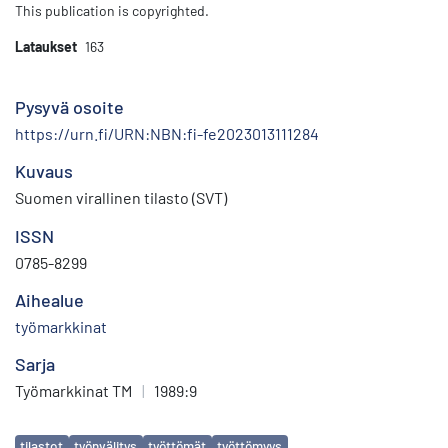
This publication is copyrighted.
Lataukset
163
Pysyvä osoite
https://urn.fi/URN:NBN:fi-fe2023013111284
Kuvaus
Suomen virallinen tilasto (SVT)
ISSN
0785-8299
Aihealue
työmarkkinat
Sarja
Työmarkkinat TM
|
1989:9
Avainsanat
tilastot
työnvälitys
työttömät
työttömyys