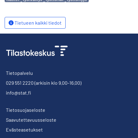
Tietueen kaikki tiedot
Tietopalvelu
029 551 2220
(arkisin klo 9.00-16.00)
info@stat.fi
Tietosuojaseloste
Saavutettavuusseloste
Evästeasetukset