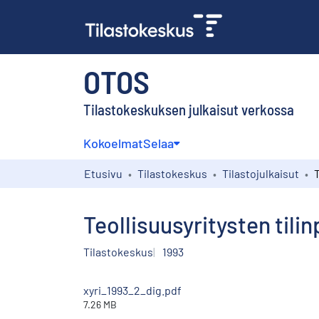
OTOS
Tilastokeskuksen julkaisut verkossa
Kokoelmat
Selaa
Etusivu
Tilastokeskus
Tilastojulkaisut
Teollisuusyritysten tilin
Tilastokeskus
1993
xyri_1993_2_dig.pdf
7.26 MB