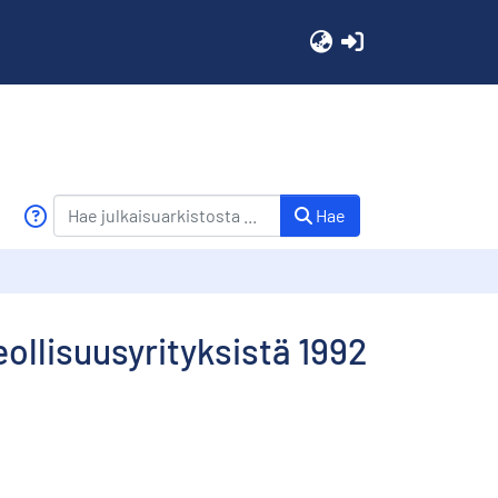
(current)
Hae
eollisuusyrityksistä 1992