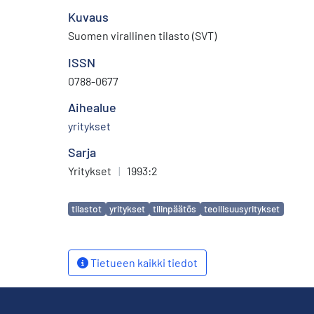
Kuvaus
Suomen virallinen tilasto (SVT)
ISSN
0788-0677
Aihealue
yritykset
Sarja
Yritykset
|
1993:2
Avainsanat
tilastot
yritykset
tilinpäätös
teollisuusyritykset
Tietueen kaikki tiedot