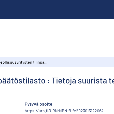
Teollisuusyritysten tilinpäätöstilasto : Tietoja suurista teollisuusyrityksistä 1992
päätöstilasto : Tietoja suurista t
Pysyvä osoite
https://urn.fi/URN:NBN:fi-fe2023013122064