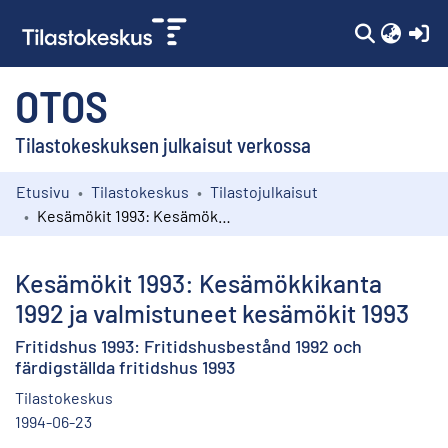
(c
OTOS
Tilastokeskuksen julkaisut verkossa
Etusivu
Tilastokeskus
Tilastojulkaisut
Kokoelmat
Kesämökit 1993: Kesämökkikanta 1992 ja valmistuneet kesämökit 1993
Selaa
Kesämökit 1993: Kesämökkikanta
1992 ja valmistuneet kesämökit 1993
Fritidshus 1993: Fritidshusbestånd 1992 och
färdigställda fritidshus 1993
Tilastokeskus
1994-06-23