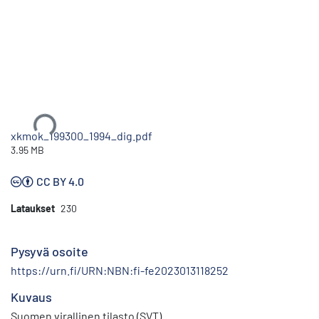
Ladataan...
xkmok_199300_1994_dig.pdf
3.95 MB
CC BY 4.0
Lataukset
230
Pysyvä osoite
https://urn.fi/URN:NBN:fi-fe2023013118252
Kuvaus
Suomen virallinen tilasto (SVT)