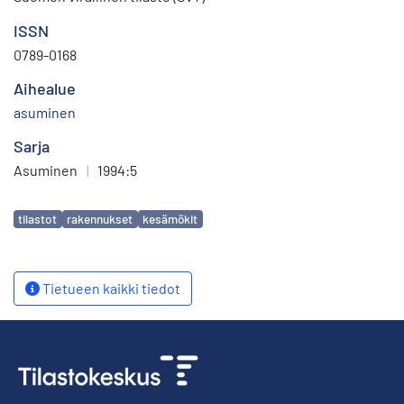
ISSN
0789-0168
Aihealue
asuminen
Sarja
Asuminen
|
1994:5
Avainsanat
tilastot
rakennukset
kesämökit
Tietueen kaikki tiedot