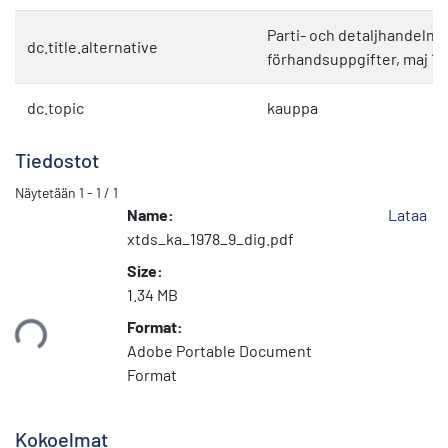
Parti- och detaljhandelns
dc.title.alternative
förhandsuppgifter, maj 19
dc.topic
kauppa
Tiedostot
Näytetään
1 - 1 / 1
Name:
Lataa
xtds_ka_1978_9_dig.pdf
Size:
1.34 MB
Format:
taan...
Adobe Portable Document
Format
Kokoelmat