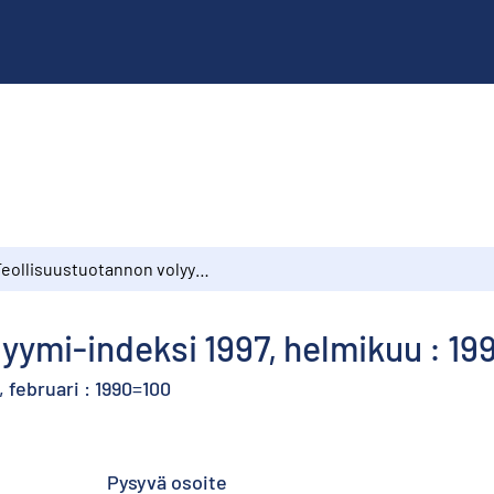
Teollisuustuotannon volyymi-indeksi 1997, helmikuu : 1990=100
yymi-indeksi 1997, helmikuu : 19
 februari : 1990=100
Pysyvä osoite