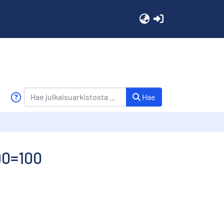
(current)
Hae
90=100