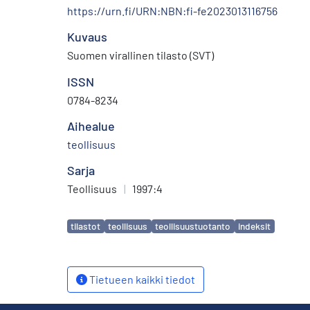
https://urn.fi/URN:NBN:fi-fe2023013116756
Kuvaus
Suomen virallinen tilasto (SVT)
ISSN
0784-8234
Aihealue
teollisuus
Sarja
Teollisuus
|
1997:4
Avainsanat
tilastot
teollisuus
teollisuustuotanto
indeksit
Tietueen kaikki tiedot