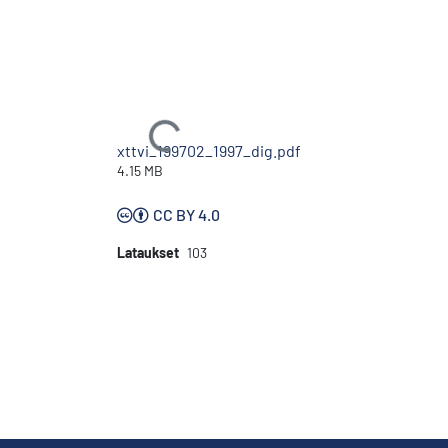
Ladataan...
xttvi_199702_1997_dig.pdf
4.15 MB
CC BY 4.0
Lataukset
103